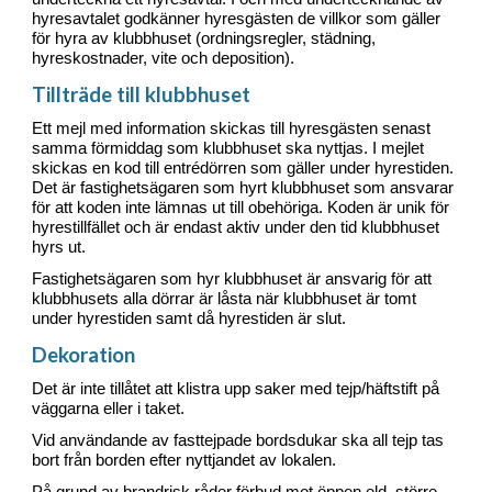
hyresavtalet godkänner hyresgästen de villkor som gäller
för hyra av klubbhuset (ordningsregler, städning,
hyreskostnader, vite och deposition).
Tillträde till klubbhuset
Ett mejl med information skickas till hyresgästen senast
samma förmiddag som klubbhuset ska nyttjas. I mejlet
skickas en kod till entrédörren som gäller under hyrestiden.
Det är fastighetsägaren som hyrt klubbhuset som ansvarar
för att koden inte lämnas ut till obehöriga. Koden är unik för
hyrestillfället och är endast aktiv under den tid klubbhuset
hyrs ut.
Fastighetsägaren som hyr klubbhuset är ansvarig för att
klubbhusets alla dörrar är låsta när klubbhuset är tomt
under hyrestiden samt då hyrestiden är slut.
Dekoration
Det är inte tillåtet att klistra upp saker med tejp/häftstift på
väggarna eller i taket.
Vid användande av fasttejpade bordsdukar ska all tejp tas
bort från borden efter nyttjandet av lokalen.
På grund av brandrisk råder förbud mot öppen eld, större