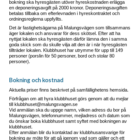
bokning ska hyresgästen utöver hyreskostnaden erlägga
en deponeringsavgift på 2000 kronor. Deponeringsavgiften
betalas tillbaka om efterlevnaden i hyreskontraktet och
ordningsreglerna uppfyllts.
Det är fastighetsägarna på Malungsvägen som tillsammans
äger lokalen och ansvarar för dess skötsel. Efter att ha
nyttjat lokalen ska hyresgästen därför lämna den i samma
goda skick som du skulle vilja att den är i när hyresgästen
tillträder lokalen. Klubbhuset har utrymme för upp till 149
personer (porslin för 50 personer, bord och stolar 80
personer).
Bokning och kostnad
Aktuella priser finns beskrivet på samfällighetens hemsida.
Förfrågan om att hyra klubbhuset görs genom att du mejlar
till klubbhuset@malungsvagen.se
Vid anmälan ska du uppge namn, vilken adress du bor på
Malungsvägen, telefonnummer, mejladress och datum som
du önskar boka klubbhuset samt syftet med bokningen av
klubbhuset.
Efter anmälan blir du kontaktad av klubbhusansvarige för
bokning av möte för att gå igenom vad som gäller och ett