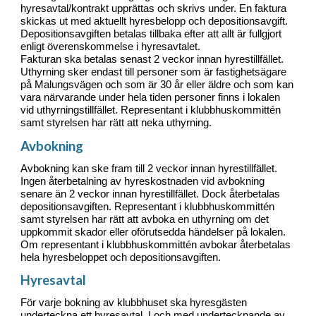
hyresavtal/kontrakt upprättas och skrivs under. En faktura
skickas ut med aktuellt hyresbelopp och depositionsavgift.
Depositionsavgiften betalas tillbaka efter att allt är fullgjort
enligt överenskommelse i hyresavtalet.
Fakturan ska betalas senast 2 veckor innan hyrestillfället.
Uthyrning sker endast till personer som är fastighetsägare
på Malungsvägen och som är 30 år eller äldre och som kan
vara närvarande under hela tiden personer finns i lokalen
vid uthyrningstillfället. Representant i klubbhuskommittén
samt styrelsen har rätt att neka uthyrning.
Avbokning
Avbokning kan ske fram till 2 veckor innan hyrestillfället.
Ingen återbetalning av hyreskostnaden vid avbokning
senare än 2 veckor innan hyrestillfället. Dock återbetalas
depositionsavgiften. Representant i klubbhuskommittén
samt styrelsen har rätt att avboka en uthyrning om det
uppkommit skador eller oförutsedda händelser på lokalen.
Om representant i klubbhuskommittén avbokar återbetalas
hela hyresbeloppet och depositionsavgiften.
Hyresavtal
För varje bokning av klubbhuset ska hyresgästen
underteckna ett hyresavtal. I och med undertecknande av