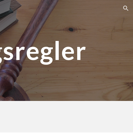
ion
sregler