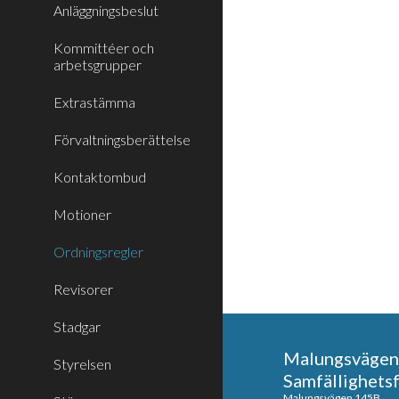
Anläggningsbeslut
Kommittéer och
arbetsgrupper
Extrastämma
Förvaltningsberättelse
Kontaktombud
Motioner
Ordningsregler
Revisorer
Stadgar
Malungsvägen
Styrelsen
Samfällighets
Malungsvägen 145B